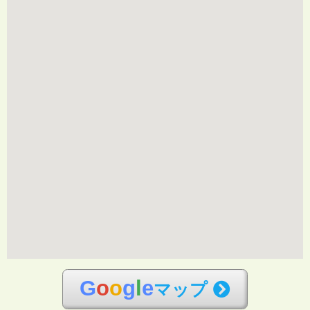
G
o
o
g
l
e
マップ